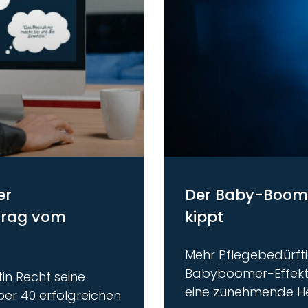
er
Der Baby-Boomer
trag vom
kippt
Mehr Pflegebedürfti
Babyboomer-Effekt 
tin Recht seine
eine zunehmende He
ber 40 erfolgreichen